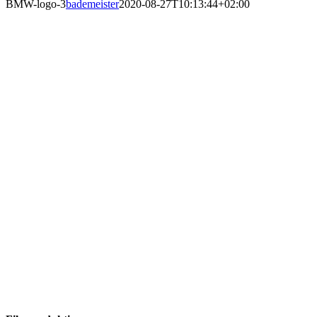
BMW-logo-3
bademeister
2020-08-27T10:13:44+02:00