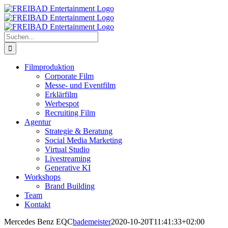
Zum
Inhalt
springen
Suche
nach:
Filmproduktion
Corporate Film
Messe- und Eventfilm
Erklärfilm
Werbespot
Recruiting Film
Agentur
Strategie & Beratung
Social Media Marketing
Virtual Studio
Livestreaming
Generative KI
Workshops
Brand Building
Team
Kontakt
Mercedes Benz EQC
bademeister
2020-10-20T11:41:33+02:00