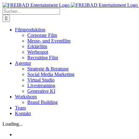
Zum
Inhalt
Suche
springen
nach:
Filmproduktion
Corporate Film
Messe- und Eventfilm
Erklärfilm
Werbespot
Recruiting Film
Agentur
Strategie & Beratung
Social Media Marketing
Virtual Studio
Livestreaming
Generative KI
Workshops
Brand Building
Team
Kontakt
Loading...