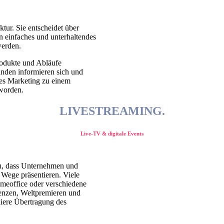
tur. Sie entscheidet über
n einfaches und unterhaltendes
werden.
rodukte und Abläufe
nden informieren sich und
les Marketing zu einem
worden.
LIVESTREAMING.
Live-TV & digitale Events
zu, dass Unternehmen und
 Wege präsentieren. Viele
omeoffice oder verschiedene
renzen, Weltpremieren und
hiere Übertragung des